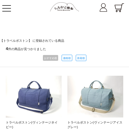
toggle
navigation
【トラベルボストン】 に登録されている商品
4
件の商品が見つかりました
おすすめ順
価格順
新着順
トラベルボストン(ヴィンテージネイ
トラベルボストン(ヴィンテージアイス
ビー)
グレー)