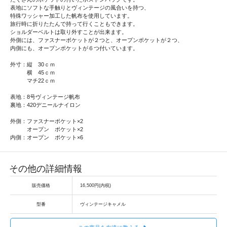
表地にソフトな手触りとヴィンテージの風合いを持つ、
特殊ワッシャー加工した帆布を使用しています。
旅行時に折りたたんで持って行くこともできます。
ショルダーベルトは取り外すことが出来ます。
外側には、ファスナーポケットが２つと、オープンポケットが２つ、
内側にも、オープンポケットが６つ付いています。
外寸：縦 30ｃｍ
横 45ｃｍ
マチ22ｃｍ
表地：8号ヴィンテージ帆布
裏地：420デニールナイロン
外側：ファスナーポケット×2
オープン ポケット×2
内側：オープン ポケット×6
その他の詳細情報
販売価格
16,500円(内税)
型番
ヴィンテージキャメル