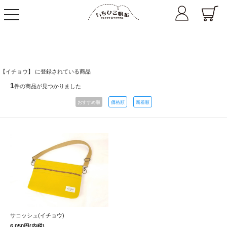
toggle
navigation
【イチョウ】 に登録されている商品
1
件の商品が見つかりました
おすすめ順
価格順
新着順
サコッシュ(イチョウ)
6,050円(内税)