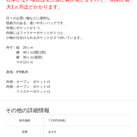
大1ヵ月ほどかかります。
日々のお買い物などに便利な、
収納力のある、使いやすいバッグです。
外側にポケットが１つ、
内側にはファスナーポケットが１つと、
小物が仕分けられるポケットが２つ付いています。
外寸：縦 25ｃｍ
横 40ｃｍ(開口部)
横 30ｃｍ(底部)
マチ13ｃｍ
表地：8号帆布
外側：オープン ポケット×1
内側：オープン ポケット×2
ファスナーポケット×1
その他の詳細情報
販売価格
7,150円(内税)
型番
あずき