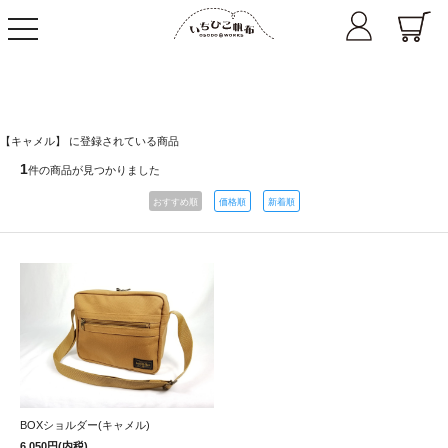
toggle
navigation
【キャメル】 に登録されている商品
1
件の商品が見つかりました
おすすめ順
価格順
新着順
BOXショルダー(キャメル)
6,050円(内税)