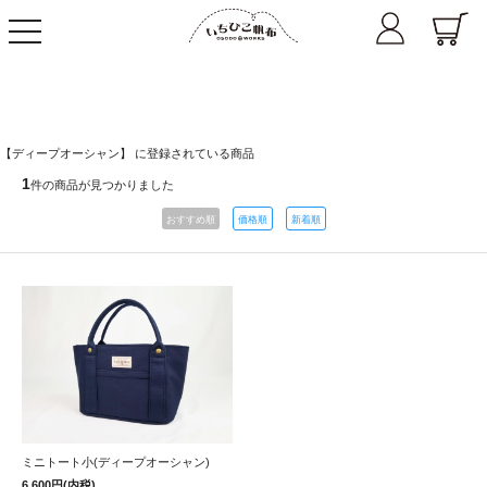
toggle
navigation
【ディープオーシャン】 に登録されている商品
1
件の商品が見つかりました
おすすめ順
価格順
新着順
ミニトート小(ディープオーシャン)
6,600円(内税)