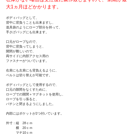
大1ヵ月ほどかかります。
ボディバッグとして、
背中に背負うことも出来ますし、
道具袋のようにロープ部分を持って、
手さげバッグにも出来ます。
口元がロープなので、
背中に背負ってしまうと、
開閉が難しいので、
両サイドに内部アクセス用の
ファスナーがついています。
右肩にも左肩にも背負えるように、
ベルトは切り替えが可能です。
ボディバッグとして使用するので、
口元の隙間をなくすために、
ロープでの開閉＋マグネットを使用し、
ロープを引っ張ると、
パチンと閉まるようにしました。
内部にはポケットが2つ付いています。
外寸：縦 28ｃｍ
横 20ｃｍ
マチ10ｃｍ