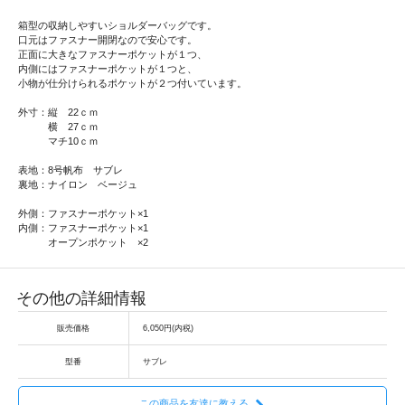
箱型の収納しやすいショルダーバッグです。
口元はファスナー開閉なので安心です。
正面に大きなファスナーポケットが１つ、
内側にはファスナーポケットが１つと、
小物が仕分けられるポケットが２つ付いています。
外寸：縦 22ｃｍ
横 27ｃｍ
マチ10ｃｍ
表地：8号帆布 サブレ
裏地：ナイロン ベージュ
外側：ファスナーポケット×1
内側：ファスナーポケット×1
オープンポケット ×2
その他の詳細情報
販売価格
6,050円(内税)
型番
サブレ
この商品を友達に教える