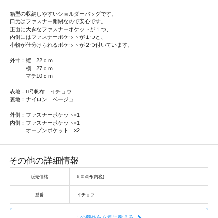
箱型の収納しやすいショルダーバッグです。
口元はファスナー開閉なので安心です。
正面に大きなファスナーポケットが１つ、
内側にはファスナーポケットが１つと、
小物が仕分けられるポケットが２つ付いています。
外寸：縦 22ｃｍ
横 27ｃｍ
マチ10ｃｍ
表地：8号帆布 イチョウ
裏地：ナイロン ベージュ
外側：ファスナーポケット×1
内側：ファスナーポケット×1
オープンポケット ×2
その他の詳細情報
販売価格
6,050円(内税)
型番
イチョウ
この商品を友達に教える