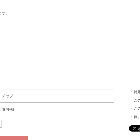
ます。
特
コチップ
こ
こ
0円(内税)
買