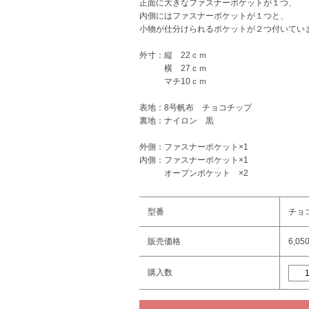
正面に大きなファスナーポケットが１つ、
内側にはファスナーポケットが１つと、
小物が仕分けられるポケットが２つ付いてい
外寸：縦 22ｃｍ
横 27ｃｍ
マチ10ｃｍ
表地：8号帆布 チョコチップ
裏地：ナイロン 黒
外側：ファスナーポケット×1
内側：ファスナーポケット×1
オープンポケット ×2
型番
チョ
販売価格
6,05
購入数