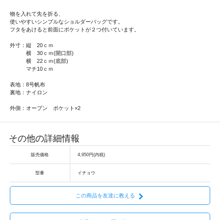
物を入れて先を折る、
使いやすいシンプルなショルダーバッグです。
フタをあけると前面にポケットが２つ付いています。
外寸：縦 20ｃｍ
横 30ｃｍ(開口部)
横 22ｃｍ(底部)
マチ10ｃｍ
表地：8号帆布
裏地：ナイロン
外側：オープン ポケット×2
その他の詳細情報
販売価格
4,950円(内税)
型番
イチョウ
この商品を友達に教える