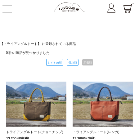
toggle
navigation
【トライアングルトート】 に登録されている商品
8
件の商品が見つかりました
おすすめ順
価格順
新着順
トライアングルトート(チョコチップ)
トライアングルトート(レンガ)
13,200円(内税)
13,200円(内税)