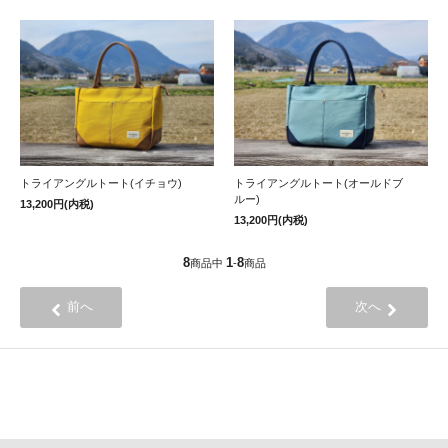
トライアングルトート(イチョウ)
トライアングルトート(オールドブ
ルー)
13,200円(内税)
13,200円(内税)
8
1
8
商品中
-
商品
前へ
次へ