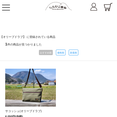
toggle
navigation
【オリーブドラブ】 に登録されている商品
1
件の商品が見つかりました
おすすめ順
価格順
新着順
サコッシュ(オリーブドラブ)
6,050円(内税)