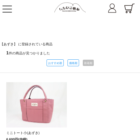
toggle
navigation
【あずき】 に登録されている商品
1
件の商品が見つかりました
おすすめ順
価格順
新着順
ミニトート小(あずき)
6,600円(内税)